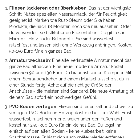
Fliesen lackieren oder überkleben
: Das ist der wichtigste
Schritt. Nutze speziellen Nassraumlack, der für Feuchtigkeit
geeignet ist. Marken wie Rust-Oleum oder Sika haben
Produkte, die nach 18 Monaten noch wie neu aussehen. Oder
du verwendest selbstklebende Fliesenfolien. Die gibt es in
Marmor-, Holz- oder Betonoptik. Sie sind wasserfest,
rutschfest und lassen sich ohne Werkzeug anbringen. Kosten:
50-150 Euro für ein ganzes Bad.
Armatur wechseln
: Eine alte, verkrustete Armatur macht das
ganze Bad altbacken. Eine neue, moderne Armatur kostet
zwischen 90 und 130 Euro. Du brauchst keinen Klempner. Mit
einem Schraubendreher und einem Maulschlüssel bist du in
einer Stunde fertig. Achte auf die richtige Größe der
Anschlüsse - die meisten sind Standard. Die neue Armatur gibt
deinem Bad sofort ein hochwertiges Gefühl.
PVC-Boden verlegen
: Fliesen sind teuer, kalt und schwer zu
verlegen. PVC-Boden in Holzoptik ist die bessere Wahl. Er ist
wasserfest, rutschhemmend, weich unter den Füßen und
kostet nur 250-300 Euro für ein kleines Bad. Du legst ihn
einfach auf den alten Boden - keine Klebearbeit, keine
Spachtelmasse. Er lässt sich auch später wieder entfernen,