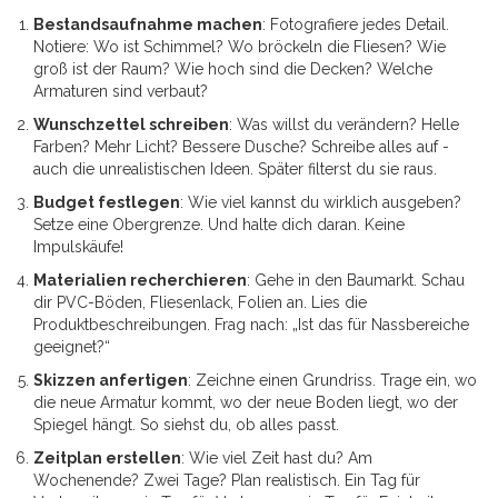
Bestandsaufnahme machen
: Fotografiere jedes Detail.
Notiere: Wo ist Schimmel? Wo bröckeln die Fliesen? Wie
groß ist der Raum? Wie hoch sind die Decken? Welche
Armaturen sind verbaut?
Wunschzettel schreiben
: Was willst du verändern? Helle
Farben? Mehr Licht? Bessere Dusche? Schreibe alles auf -
auch die unrealistischen Ideen. Später filterst du sie raus.
Budget festlegen
: Wie viel kannst du wirklich ausgeben?
Setze eine Obergrenze. Und halte dich daran. Keine
Impulskäufe!
Materialien recherchieren
: Gehe in den Baumarkt. Schau
dir PVC-Böden, Fliesenlack, Folien an. Lies die
Produktbeschreibungen. Frag nach: „Ist das für Nassbereiche
geeignet?“
Skizzen anfertigen
: Zeichne einen Grundriss. Trage ein, wo
die neue Armatur kommt, wo der neue Boden liegt, wo der
Spiegel hängt. So siehst du, ob alles passt.
Zeitplan erstellen
: Wie viel Zeit hast du? Am
Wochenende? Zwei Tage? Plan realistisch. Ein Tag für