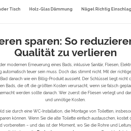
nder Tisch
Holz-Glas Dämmung
Nägel Richtig Einschla
ren sparen: So reduziere
Qualität zu verlieren
er modernen Erneuerung eines Bads, inklusive Sanitär, Fliesen, Elek
g automatisch teuer sein muss. Doch das stimmt nicht. Mit der richti
Bad danach wie ein Billig-Produkt aussieht. Der Schlüssel liegt nicht
 Bads, die oft die größten Kosten verursacht, wenn sie falsch gepla
 gemacht werden sollte
danach. Wer zuerst die Fliesen verlegt und dan
und unnötige Kosten.
eld sie durch eine
WC-Installation
,
die Montage von Toiletten, insbeso
paren können. Wenn Sie die alte Toilette einfach austauschen, koste
vorbereiten – und das ist der Moment, wo Sie die Rohre und Leitungen