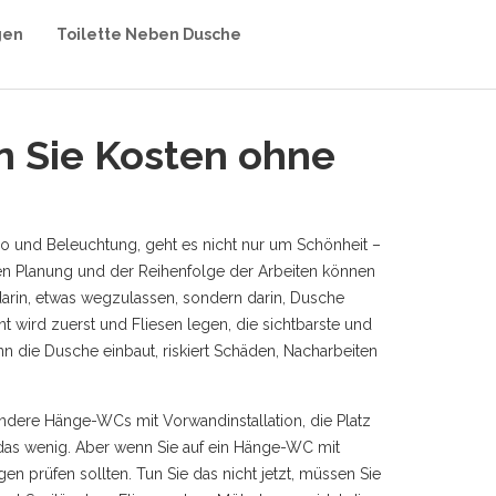
gen
Toilette Neben Dusche
n Sie Kosten ohne
tro und Beleuchtung
, geht es nicht nur um Schönheit –
gen Planung und der Reihenfolge der Arbeiten können
 darin, etwas wegzulassen, sondern darin,
Dusche
nt wird
zuerst und
Fliesen legen
,
die sichtbarste und
n die Dusche einbaut, riskiert Schäden, Nacharbeiten
ndere Hänge-WCs mit Vorwandinstallation, die Platz
t das wenig. Aber wenn Sie auf ein Hänge-WC mit
 prüfen sollten. Tun Sie das nicht jetzt, müssen Sie