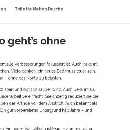
gen
Toilette Neben Dusche
o geht’s ohne
ntielle Verbesserungen fokussiert ist
. Auch bekannt
achen.
Viele denken, ein neues Bad muss teuer sein.
ad – ohne das Konto zu belasten.
tz spart und optisch sauber wirkt
. Auch bekannt als
iesenarbeit vereinfacht. Gleichzeitig reduziert sie die
auben der Wände vor dem Anstrich
. Auch bekannt als
 Ein gut vorbereiteter Untergrund hält Jahre – und
 Ein neuer Waschtisch ist teuer – aber ein guter,