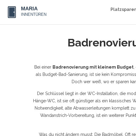
Platzspare
Badrenovieru
Bei einer
Badrenovierung mit kleinem Budget
,
als
Budget-Bad-Sanierung
, ist sie kein Kompromis
Doch wer weiß, wo er sparen kan
Der Schlüssel liegt in der
WC-Installation
,
die mode
Hänge-WC
, ist sie oft günstiger als ein klassische
Notwendigkeit, alte Abwasserleitungen komplett zu
Wandanstrich-Vorbereitung
, ist ein weiterer Pu
Was du nicht ändern musst: Die Badmöbel. Oft rei