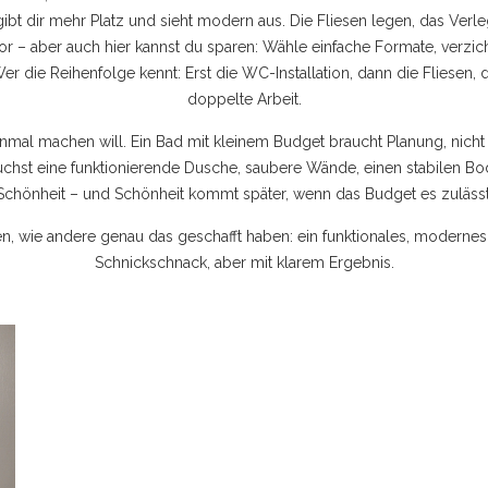
gibt dir mehr Platz und sieht modern aus. Die
Fliesen legen
,
das Verl
ktor – aber auch hier kannst du sparen: Wähle einfache Formate, verzic
 Wer die Reihenfolge kennt: Erst die WC-Installation, dann die Flies
doppelte Arbeit.
einmal machen will. Ein Bad mit kleinem Budget braucht Planung, nic
chst eine funktionierende Dusche, saubere Wände, einen stabilen Boden 
Schönheit – und Schönheit kommt später, wenn das Budget es zulässt
en, wie andere genau das geschafft haben: ein funktionales, modernes B
Schnickschnack, aber mit klarem Ergebnis.