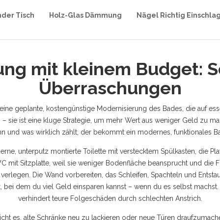
nder Tisch
Holz-Glas Dämmung
Nägel Richtig Einschla
ng mit kleinem Budget: S
Überraschungen
eine geplante, kostengünstige Modernisierung des Bades, die auf esse
s – sie ist eine kluge Strategie, um mehr Wert aus weniger Geld zu m
n und was wirklich zählt, der bekommt ein modernes, funktionales B
rne, unterputz montierte Toilette mit verstecktem Spülkasten, die Pla
s WC mit Sitzplatte, weil sie weniger Bodenfläche beansprucht und die Fl
 verlegen. Die
Wand vorbereiten
,
das Schleifen, Spachteln und Entst
nkt, bei dem du viel Geld einsparen kannst – wenn du es selbst machst.
verhindert teure Folgeschäden durch schlechten Anstrich.
cht es, alte Schränke neu zu lackieren oder neue Türen draufzumachen.