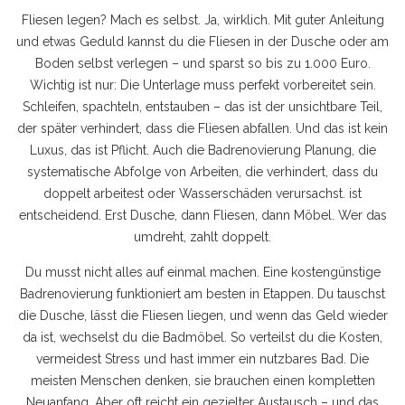
Fliesen legen? Mach es selbst. Ja, wirklich. Mit guter Anleitung
und etwas Geduld kannst du die Fliesen in der Dusche oder am
Boden selbst verlegen – und sparst so bis zu 1.000 Euro.
Wichtig ist nur: Die Unterlage muss perfekt vorbereitet sein.
Schleifen, spachteln, entstauben – das ist der unsichtbare Teil,
der später verhindert, dass die Fliesen abfallen. Und das ist kein
Luxus, das ist Pflicht. Auch die
Badrenovierung Planung
,
die
systematische Abfolge von Arbeiten, die verhindert, dass du
doppelt arbeitest oder Wasserschäden verursachst
.
ist
entscheidend. Erst Dusche, dann Fliesen, dann Möbel. Wer das
umdreht, zahlt doppelt.
Du musst nicht alles auf einmal machen. Eine kostengünstige
Badrenovierung funktioniert am besten in Etappen. Du tauschst
die Dusche, lässt die Fliesen liegen, und wenn das Geld wieder
da ist, wechselst du die Badmöbel. So verteilst du die Kosten,
vermeidest Stress und hast immer ein nutzbares Bad. Die
meisten Menschen denken, sie brauchen einen kompletten
Neuanfang. Aber oft reicht ein gezielter Austausch – und das