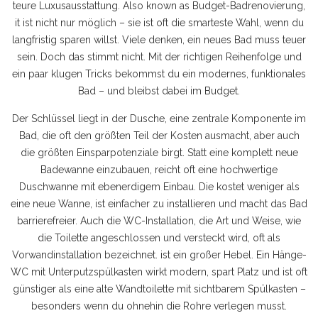
teure Luxusausstattung
. Also known as
Budget-Badrenovierung
,
it ist nicht nur möglich – sie ist oft die smarteste Wahl, wenn du
langfristig sparen willst.
Viele denken, ein neues Bad muss teuer
sein. Doch das stimmt nicht. Mit der richtigen Reihenfolge und
ein paar klugen Tricks bekommst du ein modernes, funktionales
Bad – und bleibst dabei im Budget.
Der Schlüssel liegt in der
Dusche
,
eine zentrale Komponente im
Bad, die oft den größten Teil der Kosten ausmacht, aber auch
die größten Einsparpotenziale birgt
.
Statt eine komplett neue
Badewanne einzubauen, reicht oft eine hochwertige
Duschwanne mit ebenerdigem Einbau. Die kostet weniger als
eine neue Wanne, ist einfacher zu installieren und macht das Bad
barrierefreier. Auch die
WC-Installation
,
die Art und Weise, wie
die Toilette angeschlossen und versteckt wird, oft als
Vorwandinstallation bezeichnet
.
ist ein großer Hebel. Ein Hänge-
WC mit Unterputzspülkasten wirkt modern, spart Platz und ist oft
günstiger als eine alte Wandtoilette mit sichtbarem Spülkasten –
besonders wenn du ohnehin die Rohre verlegen musst.