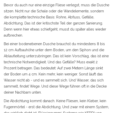
Bevor du auch nur eine einzige Fliese verlegst, muss die Dusche
sitzen. Nicht nur die Schale oder die Wandelemente, sondern
die komplette technische Basis: Rohre, Abfluss, Gefälle,
Abdichtung. Das ist der kritischste Teil der ganzen Sanierung.
Denn wenn hier etwas schiefgeht, musst du später alles wieder
aufbrechen.
Bei einer bodenebenen Dusche brauchst du mindestens 8 bis
12 cm Aufbauhöhe unter dem Boden, um den Siphon und die
Ablaufleitung unterzubringen. Das ist kein Vorschlag, das ist eine
technische Notwendigkeit. Und das Gefälle? Muss exakt 2
Prozent betragen. Das bedeutet: Auf zwei Metern Länge sinkt
der Boden um 4 cm. Kein mehr, kein weniger. Sonst läuft das
Wasser nicht ab - und es sammelt sich. Und Wasser, das sich
sammelt, findet Wege. Und diese Wege führen oft in die Decke
deiner Nachbarn unten.
Die Abdichtung kommt danach. Keine Fliesen, kein Kleber, kein
Fugenmörtel - erst die Abdichtung. Und zwar mit einem System,
das wirklich dicht ist. Flüssiggummi-Systeme wie KERDI von