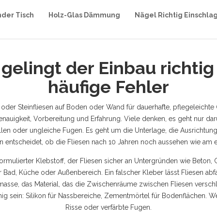
nder Tisch
Holz-Glas Dämmung
Nägel Richtig Einschla
 gelingt der Einbau richtig
häufige Fehler
oder Steinfliesen auf Boden oder Wand für dauerhafte, pflegeleichte
nauigkeit, Vorbereitung und Erfahrung
. Viele denken, es geht nur da
llen oder ungleiche Fugen. Es geht um die Unterlage, die Ausrichtung,
entscheidet, ob die Fliesen nach 10 Jahren noch aussehen wie am e
formulierter Klebstoff, der Fliesen sicher an Untergründen wie Beton, G
für Bad, Küche oder Außenbereich. Ein falscher Kleber lässt Fliesen
masse
,
das Material, das die Zwischenräume zwischen Fliesen verschl
g sein: Silikon für Nassbereiche, Zementmörtel für Bodenflächen. We
Risse oder verfärbte Fugen.