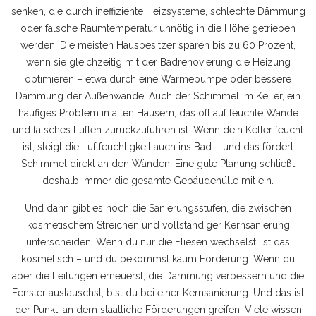
senken
,
die durch ineffiziente Heizsysteme, schlechte Dämmung
oder falsche Raumtemperatur unnötig in die Höhe getrieben
werden
.
Die meisten Hausbesitzer sparen bis zu 60 Prozent,
wenn sie gleichzeitig mit der Badrenovierung die Heizung
optimieren – etwa durch eine Wärmepumpe oder bessere
Dämmung der Außenwände. Auch der
Schimmel im Keller
,
ein
häufiges Problem in alten Häusern, das oft auf feuchte Wände
und falsches Lüften zurückzuführen ist
.
Wenn dein Keller feucht
ist, steigt die Luftfeuchtigkeit auch ins Bad – und das fördert
Schimmel direkt an den Wänden. Eine gute Planung schließt
deshalb immer die gesamte Gebäudehülle mit ein.
Und dann gibt es noch die
Sanierungsstufen
,
die zwischen
kosmetischem Streichen und vollständiger Kernsanierung
unterscheiden
.
Wenn du nur die Fliesen wechselst, ist das
kosmetisch – und du bekommst kaum Förderung. Wenn du
aber die Leitungen erneuerst, die Dämmung verbessern und die
Fenster austauschst, bist du bei einer Kernsanierung. Und das ist
der Punkt, an dem staatliche Förderungen greifen. Viele wissen