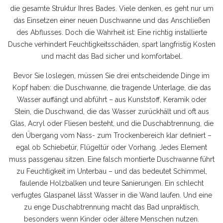
die gesamte Struktur Ihres Bades.
Viele denken, es geht nur um
das Einsetzen einer neuen Duschwanne und das Anschließen
des Abflusses. Doch die Wahrheit ist: Eine richtig installierte
Dusche verhindert Feuchtigkeitsschäden, spart langfristig Kosten
und macht das Bad sicher und komfortabel.
Bevor Sie loslegen, müssen Sie drei entscheidende Dinge im
Kopf haben: die
Duschwanne
,
die tragende Unterlage, die das
Wasser auffängt und abführt – aus Kunststoff, Keramik oder
Stein
, die
Duschwand
,
die das Wasser zurückhält und oft aus
Glas, Acryl oder Fliesen besteht
, und die
Duschabtrennung
,
die
den Übergang vom Nass- zum Trockenbereich klar definiert –
egal ob Schiebetür, Flügeltür oder Vorhang
. Jedes Element
muss passgenau sitzen. Eine falsch montierte Duschwanne führt
zu Feuchtigkeit im Unterbau – und das bedeutet Schimmel,
faulende Holzbalken und teure Sanierungen. Ein schlecht
verfugtes Glaspanel lässt Wasser in die Wand laufen. Und eine
zu enge Duschabtrennung macht das Bad unpraktisch,
besonders wenn Kinder oder ältere Menschen nutzen.