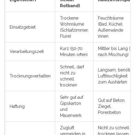
Rotband)
Trockene
Feuchträume
Wohnräume
(Bad, Küche),
Einsatzgebiet
(Schlafzimmer,
Außenwände
Flure)
innen
Kurz (50-70
Mittler bis Lang (je
Verarbeitungszeit
Minuten offen)
nach Mischung)
Schnell, darf
Langsam, benötigt
nicht zu
Trocknungsverhalten
Luftfeuchtigkeit
schnell
zum Aushärten
trocknen
Sehr gut auf
Gut auf Beton,
Gipskarton
Haftung
Ziegel,
und
Porenbeton
Mauerwerk
Zugluft
Nicht zu schnell
vermeiden in
trocknen lassen