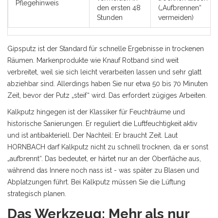
Pflegehinweis
den ersten 48
(„Aufbrennen“
Stunden
vermeiden)
Gipsputz
ist
der Standard für schnelle Ergebnisse in trockenen
Räumen
. Markenprodukte wie Knauf Rotband sind weit
verbreitet, weil sie sich leicht verarbeiten lassen und sehr glatt
abziehbar sind. Allerdings haben Sie nur etwa 50 bis 70 Minuten
Zeit, bevor der Putz „steif“ wird. Das erfordert zügiges Arbeiten.
Kalkputz
hingegen ist der Klassiker für Feuchträume und
historische Sanierungen. Er reguliert die Luftfeuchtigkeit aktiv
und ist antibakteriell. Der Nachteil: Er braucht Zeit. Laut
HORNBACH darf Kalkputz nicht zu schnell trocknen, da er sonst
„aufbrennt“. Das bedeutet, er härtet nur an der Oberfläche aus,
während das Innere noch nass ist - was später zu Blasen und
Abplatzungen führt. Bei Kalkputz müssen Sie die Lüftung
strategisch planen.
Das Werkzeug: Mehr als nur