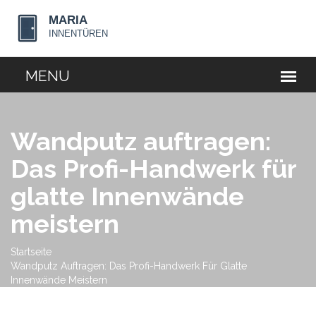
Wandputz auftragen:
Das Profi-Handwerk für
glatte Innenwände
meistern
Startseite
Wandputz Auftragen: Das Profi-Handwerk Für Glatte
Innenwände Meistern