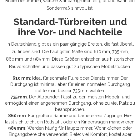
Breite bestimmen, welche Standardgrößen es gibt und wann ein
Sondermaß sinnvoll ist.
Standard‑Türbreiten und
ihre Vor‑ und Nachteile
In Deutschland gibt es ein paar gängige Breiten, die fast überall
zu finden sind. Die häufigsten Maße sind 610 mm, 735 mm,
860 mm und 985 mm. Diese Größen entstehen aus historischen
Bauvorschriften und passen gut zu typischen Möbelstücken.
610 mm
: Ideal für schmale Flure oder Dienstzimmer. Der
Durchgang ist minimal, aber für einen normalen Durchgang
sollte man besser 735 mm wählen.
735 mm
: Der Allrounder. Passt zu den meisten Möbeln und
ermöglicht einen angenehmen Durchgang, ohne zu viel Platz zu
beanspruchen.
860 mm
: Für größere Räume und barrierefreie Zugänge. Hier
lässt sich leicht ein Rollstuhl oder ein Kinderwagen manövrieren.
985 mm
: Werden häufig für Hauptzimmer, Wohnküchen oder
Eingangsbereiche verwendet. Bietet viel Komfort, kostet aber