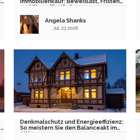
ig
Immobilienkauf: Beweislast, Fristen
und Tipps für Käufer
Angela Shanks
Jul, 23 2026
Denkmalschutz und Energieeffizienz:
n
So meistern Sie den Balanceakt im
Altbau