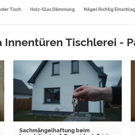
nder Tisch
Holz-Glas Dämmung
Nägel Richtig Einschla
 Innentüren Tischlerei - 
Sachmängelhaftung beim