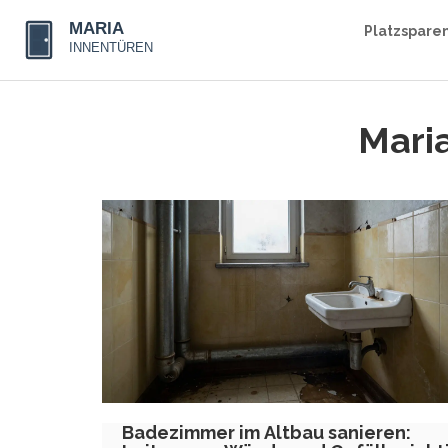
Platzspare
Maria
Badezimmer im Altbau sanieren: