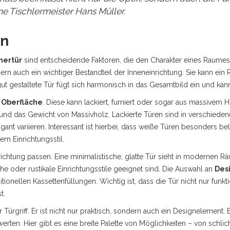
ene Tischlermeister Hans Müller.
gn
ertür
sind entscheidende Faktoren, die den Charakter eines Raumes 
dern auch ein wichtiger Bestandteil der Inneneinrichtung. Sie kann e
ut gestaltete Tür fügt sich harmonisch in das Gesamtbild ein und kann
e
Oberfläche
. Diese kann lackiert, furniert oder sogar aus massivem H
s und das Gewicht von Massivholz. Lackierte Türen sind in verschieden
gant variieren. Interessant ist hierbei, dass weiße Türen besonders be
em Einrichtungsstil.
inrichtung passen. Eine minimalistische, glatte Tür sieht in modernen 
che oder rustikale Einrichtungsstile geeignet sind. Die Auswahl an
Des
tionellen Kassettenfüllungen. Wichtig ist, dass die Tür nicht nur funk
t.
ürgriff. Er ist nicht nur praktisch, sondern auch ein Designelement. 
erten. Hier gibt es eine breite Palette von Möglichkeiten – von schlic