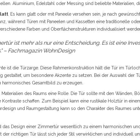
llen. Aluminium, Edelstahl oder Messing sind beliebte Materialien, di
latt
. Es kann glatt oder mit Paneele versehen sein, je nach gewünschte
, während Türen mit Paneelen und Kassetten eine traditionelle oder 
rschiedene Farben und Oberflächenstrukturen individualisiert werde
tür ist mehr als nur eine Entscheidung. Es ist eine Invest
es." – Fachmagazin WohnDesign
 ist die Türzarge. Diese Rahmenkonstruktion hält die Tür im Türloch 
llig gestaltet, um besondere Akzente zu setzen. Bei der Auswahl der T
 ein harmonisches Gesamtbild zu erzeugen.
d Materialien des Raums eine Rolle. Die Tür sollte mit den Wänden, 
e Kontraste schaffen. Zum Beispiel kann eine rustikale Holztür in ei
ürdesign und Raumgestaltung kann so den Charakter des Raumes unte
nd das Design einer Zimmertür wesentlich zu einem harmonischen u
der richtigen Tür lässt sich jeder Stil verwirklichen und individuell un