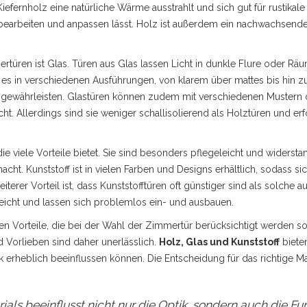
fernholz eine natürliche Wärme ausstrahlt und sich gut für rustikale E
ht bearbeiten und anpassen lässt. Holz ist außerdem ein nachwachsende
ertüren ist Glas. Türen aus Glas lassen Licht in dunkle Flure oder Rä
es in verschiedenen Ausführungen, von klarem über mattes bis hin zu 
zu gewährleisten. Glastüren können zudem mit verschiedenen Mustern 
t. Allerdings sind sie weniger schallisolierend als Holztüren und er
 die viele Vorteile bietet. Sie sind besonders pflegeleicht und widers
ht. Kunststoff ist in vielen Farben und Designs erhältlich, sodass si
eiterer Vorteil ist, dass Kunststofftüren oft günstiger sind als solche
leicht und lassen sich problemlos ein- und ausbauen.
hen Vorteile, die bei der Wahl der Zimmertür berücksichtigt werden sol
Vorlieben sind daher unerlässlich.
Holz, Glas und Kunststoff
bieten
heblich beeinflussen können. Die Entscheidung für das richtige Materi
ials beeinflusst nicht nur die Optik, sondern auch die Fu