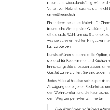
robust und widerstandsfähig, während Kie
Vorteil von Holz ist, dass es sich leic
umweltfreundlich.
Ein anderes beliebtes Material für Zimm
freundliche Atmosphäre. Glastüren gibt 
oft die erste Wahl, um die Sicherheit 
was sie zu einem echten Hingucker mach
klar zu bleiben.
Kunststofftüren sind eine dritte Option,
sie ideal für Badezimmer und Küchen mac
Einrichtungsstile anpassen lassen. Ein w
Qualität zu verzichten. Sie sind zudem 
Jedes Material hat also seine spezifisc
Abwägung der eigenen Bedürfnisse und 
den Wohnkomfort und die Raumästhetik er
dem Weg zur perfekten Zimmertür.
„Die Wahl des richtigen Mater