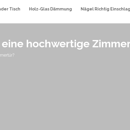
nder Tisch
Holz-Glas Dämmung
Nägel Richtig Einschla
eine hochwertige Zimmer
mertür?