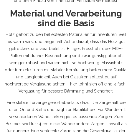
und beim Einbau von Innentüren Fehlkäufe vermeidest.
Material und Verarbeitung
sind die Basis
Holz gehört zu den beliebtesten Materialien für Innentüren, weil
es warm wirkt und lange hält. Achte darauf, dass das Holz gut
getrocknet und verarbeitet ist. Billiges Pressholz oder MDF-
Platten mit dünner Beschichtung sind zwar günstig, aber oft
weniger robust und wirken nicht so hochwertig. Massivholz
oder furnierte Türen mit stabiler Kernfüllung bieten mehr Qualität
und Langlebigkeit. Auch bei Glastüren solltest du auf
hochwertige Verglasung achten – hier lohnt sich oft eine 3-fach-
Verglasung für bessere Dämmung und Sicherheit.
Eine stabile Türzarge gehört ebenfalls dazu. Die Zarge hält die
Tür an Ort und Stelle und trägt zur Stabilität bei. Für Wände mit
verschiedenen Wandstärken gibt es passende Zargen. Zum
Beispiel sind für 14 cm dicke Wände andere Zargen sinnvoll als
für dünnere. Eine schlechte Zarge kann die Gesamtqualität der