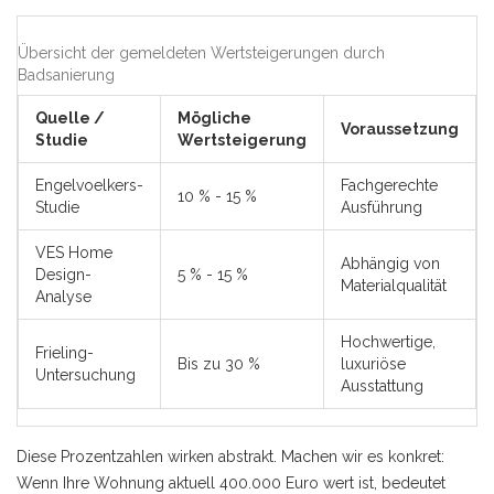
Übersicht der gemeldeten Wertsteigerungen durch
Badsanierung
Quelle /
Mögliche
Voraussetzung
Studie
Wertsteigerung
Engelvoelkers-
Fachgerechte
10 % - 15 %
Studie
Ausführung
VES Home
Abhängig von
Design-
5 % - 15 %
Materialqualität
Analyse
Hochwertige,
Frieling-
Bis zu 30 %
luxuriöse
Untersuchung
Ausstattung
Diese Prozentzahlen wirken abstrakt. Machen wir es konkret:
Wenn Ihre Wohnung aktuell 400.000 Euro wert ist, bedeutet