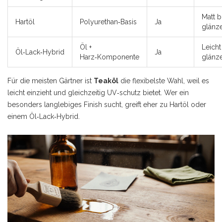
Matt b
Hartöl
Polyurethan‑Basis
Ja
glänz
Öl +
Leicht
Öl‑Lack‑Hybrid
Ja
Harz‑Komponente
glänz
Für die meisten Gärtner ist
Teaköl
die flexibelste Wahl, weil es
leicht einzieht und gleichzeitig UV‑schutz bietet
. Wer ein
besonders langlebiges Finish sucht, greift eher zu Hartöl oder
einem Öl‑Lack‑Hybrid.