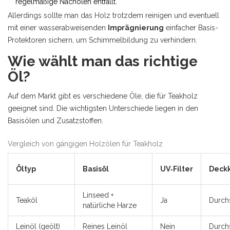
regelmäßige Nachölen entfällt.
Allerdings sollte man das Holz trotzdem reinigen und eventuell
mit einer wasserabweisenden
Imprägnierung
einfacher Basis-
Protektoren
sichern, um Schimmelbildung zu verhindern.
Wie wählt man das richtige
Öl?
Auf dem Markt gibt es verschiedene Öle, die für Teakholz
geeignet sind. Die wichtigsten Unterschiede liegen in den
Basisölen und Zusatzstoffen.
Vergleich von gängigen Holzölen für Teakholz
Öltyp
Basisöl
UV‑Filter
Deckk
Linseed +
Teaköl
Ja
Durchs
natürliche Harze
Leinöl (geölt)
Reines Leinöl
Nein
Durchs