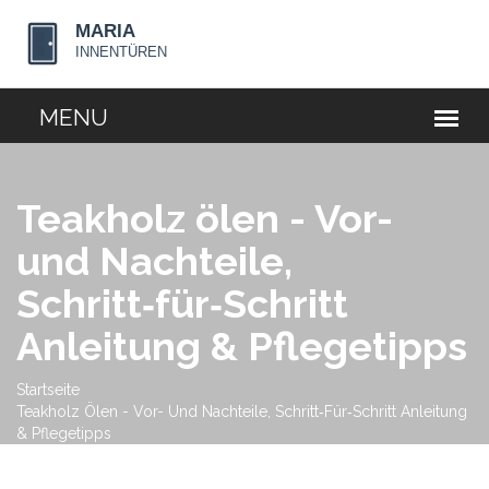
Teakholz ölen - Vor-
und Nachteile,
Schritt‑für‑Schritt
Anleitung & Pflegetipps
Startseite
Teakholz Ölen - Vor- Und Nachteile, Schritt‑für‑Schritt Anleitung
& Pflegetipps