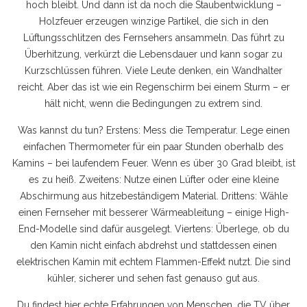
hoch bleibt. Und dann ist da noch die Staubentwicklung –
Holzfeuer erzeugen winzige Partikel, die sich in den
Lüftungsschlitzen des Fernsehers ansammeln. Das führt zu
Überhitzung, verkürzt die Lebensdauer und kann sogar zu
Kurzschlüssen führen. Viele Leute denken, ein Wandhalter
reicht. Aber das ist wie ein Regenschirm bei einem Sturm – er
hält nicht, wenn die Bedingungen zu extrem sind.
Was kannst du tun? Erstens: Mess die Temperatur. Lege einen
einfachen Thermometer für ein paar Stunden oberhalb des
Kamins – bei laufendem Feuer. Wenn es über 30 Grad bleibt, ist
es zu heiß. Zweitens: Nutze einen Lüfter oder eine kleine
Abschirmung aus hitzebeständigem Material. Drittens: Wähle
einen Fernseher mit besserer Wärmeableitung – einige High-
End-Modelle sind dafür ausgelegt. Viertens: Überlege, ob du
den Kamin nicht einfach abdrehst und stattdessen einen
elektrischen Kamin mit echtem Flammen-Effekt nutzt. Die sind
kühler, sicherer und sehen fast genauso gut aus.
Du findest hier echte Erfahrungen von Menschen, die TV über