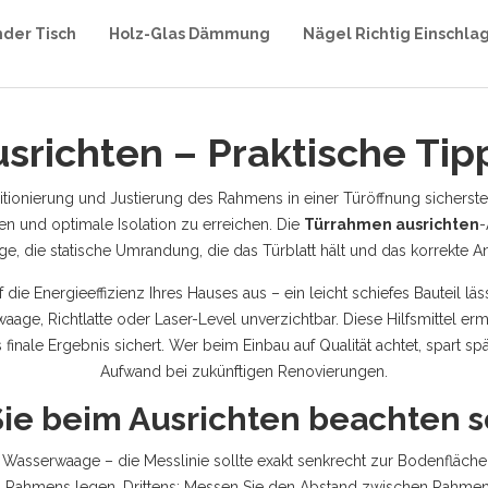
nder Tisch
Holz-Glas Dämmung
Nägel Richtig Einschla
srichten – Praktische Tip
itionierung und Justierung des Rahmens in einer Türöffnung sicherste
en und optimale Isolation zu erreichen. Die
Türrahmen ausrichten
-
ge
,
die statische Umrandung, die das Türblatt hält
und das korrekte An
f die Energieeffizienz Ihres Hauses aus – ein leicht schiefes Bauteil
waage, Richtlatte oder Laser-Level
unverzichtbar. Diese Hilfsmittel 
 finale Ergebnis sichert. Wer beim Einbau auf Qualität achtet, spart 
Aufwand bei zukünftigen Renovierungen.
ie beim Ausrichten beachten s
er Wasserwaage – die Messlinie sollte exakt senkrecht zur Bodenfläche 
des Rahmens legen. Drittens: Messen Sie den Abstand zwischen Rah