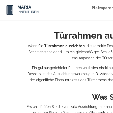
Platzspare
Türrahmen au
Wenn Sie
Türrahmen ausrichten
,
die korrekte Pos
Schritt entscheidend, um ein gleichmäßiges Schließ
das Anpassen der
Türzar
Ein gut ausgerichteter Rahmen wirkt sich direkt au
Deshalb ist das
Ausrichtungswerkzeug
,
z. B. Wasser
der eigentliche Einbauprozess des Türrahmens
das
Was S
Erstens: Prüfen Sie die vertikale Ausrichtung mit ein
Lage, indem Sie eine Richtlatte an die Oberkante 