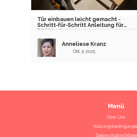
Tür einbauen leicht gemacht -
Schritt‑für‑Schritt Anleitung für
DIY‑Montage
Anneliese Kranz
Okt, 9 2025
Menü
Über Uns
Nutzungsbedingunge
Datenschutzrichtlinie