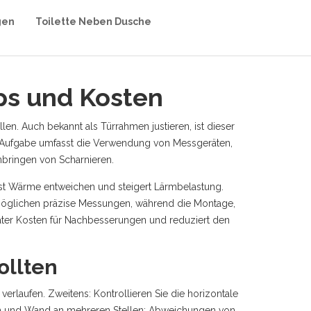
gen
Toilette Neben Dusche
ps und Kosten
llen
. Auch bekannt als
Türrahmen justieren
, ist dieser
Aufgabe umfasst die Verwendung von Messgeräten,
bringen von Scharnieren.
 lässt Wärme entweichen und steigert Lärmbelastung.
ermöglichen präzise Messungen, während die
Montage
,
später Kosten für Nachbesserungen und reduziert den
ollten
verlaufen. Zweitens: Kontrollieren Sie die horizontale
men und Wand an mehreren Stellen; Abweichungen von