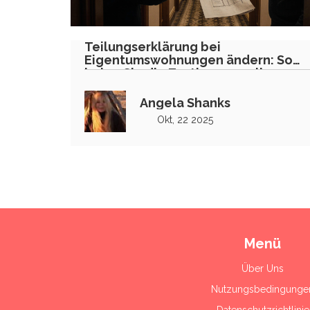
Teilungserklärung bei
Eigentumswohnungen ändern: So
holen Sie die Zustimmung aller
Eigentümer ein
Angela Shanks
Okt, 22 2025
Menü
Über Uns
Nutzungsbedingunge
Datenschutzrichtlinie