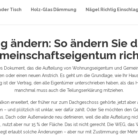
nder Tisch
Holz-Glas Dämmung
Nägel Richtig Einschla
g ändern: So ändern Sie d
meinschaftseigentum rich
hes Dokument, das die Aufteilung von Wohnungseigentum und Gemeins
en oder einen neuen Anstrich. Es geht um die Grundlage, wie Ihr Haus
g ist der Vertrag, den alle Eigentümer unterschrieben haben, als da
manchmal muss auch die Teilungserklärung mitziehen.
alkon erweitert, der früher nur zum Dachgeschoss gehörte, jetzt abe
 – und plötzlich ist unklar, wer dafür zahlt. Oder Sie möchten den
Ge
us, Dach oder Außenwände
neu definieren, weil die alte Aufteilung n
 nutzt aber nur 15 % der Fläche. Das ist nicht gerecht. Die
WEG
,
das 
legt
erlaubt solche Änderungen – aber nur mit Zustimmung der Mehrheit