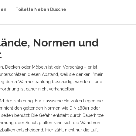
gen
Toilette Neben Dusche
stände, Normen und
t
den, Decken oder Möbeln
ist kein Vorschlag – er ist
r unterschätzen diesen Abstand, weil sie denken, "mein
hinweg durch Wärmestrahlung beschädigt werden – und
verordnung
ist daher nicht verhandelbar.
 der Isolierung. Für klassische Holzöfen liegen die
r nicht den geltenden Normen wie DIN 18891 oder
elten benutzt: Die Gefahr entsteht durch Dauerhitze,
edämmung oder Schutzplatten kann sich die Wand von
alken entscheidend. Hier zählt nicht nur die Luft,