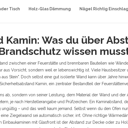
nder Tisch
Holz-Glas Dämmung
Nägel Richtig Einschla
d Kamin: Was du über Ab
Brandschutz wissen muss
tand zwischen einer Feuerstätte und brennbaren Bauteilen wie Wän
ur aus Vorsicht, sondern weil er lebenswichtig ist. Viele Hausbesitze
ch aus Stein". Doch selbst eine gut isolierte Wand kann über Jahre 
Sicherheitsabstand Kamin
,
ein zentraler Bestandteil der Feuerstätten
s ab, sondern von seiner Leistung, dem Material der Wand und der Art
ern, je nach Herstellerangabe und Prüfzeichen. Ein
Kaminabstand
,
de
 ungültig – und das weiß kaum jemand. Selbst wenn du den Ofen nur s
, eine Ziegelwand sei automatisch sicher, irrt. Ohne richtige Wärm
n Einbaukaminen mit Glasfront ist der Abstand zur Decke oder zu Holzb