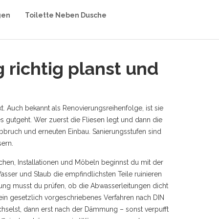
gen
Toilette Neben Dusche
 richtig planst und
t
. Auch bekannt als
Renovierungsreihenfolge
, ist sie
es gutgeht. Wer zuerst die Fliesen legt und dann die
Abbruch und erneuten Einbau. Sanierungsstufen sind
ern.
hen, Installationen und Möbeln
beginnst du mit der
sser und Staub die empfindlichsten Teile ruinieren
mung
musst du prüfen, ob die Abwasserleitungen dicht
ein gesetzlich vorgeschriebenes Verfahren nach DIN
hselst, dann erst nach der Dämmung – sonst verpufft