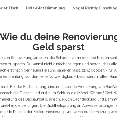
nder Tisch
Holz-Glas Dämmung
Nägel Richtig Einschla
Wie du deine Renovierung
Geld sparst
e von Renovierungsarbeiten, die Schäden vermeidet und Kosten senk
rven zu sparen.
Du kannst nicht einfach loslegen und hoffen, dass all
ach erst nach der neuen Heizung sanieren lässt, zahlt doppelt – für 
ne Empfehlung, sondern eine Notwendigkeit – besonders in alten Häus
ierst. Bei der
Badsanierung
,
eine umfassende Erneuerung von Badfläc
, danach die Fliesen, und erst zum Schluss die Möbel. Warum? Weil Wa
Erneuerung des Dachaufbaus, einschließlich Dachdeckung und Däm
direkt in die Leitungen. Die
Dichtheitsprüfung an Abwasserleitungen
,
or jede Dach- oder Kellerrenovierung. Und wenn du die Heizung wec