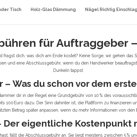
nder Tisch
Holz-Glas Dämmung
Nägel Richtig Einschla
hren für Auftraggeber – 
 fragst dich, was dich am Ende kostet? Keine Sorge, wir gehen das Schr
en und eine Abschlussgebühr, wenn du den Handwerker beauftragst. Be
Dunkeln tappst.
 – Was du schon vor dem erste
ammer dir in der Regel eine Grundgebühr von 10 % des voraussichtli
s 100 Euro dazu. Der Sinn dahinter ist, die Plattform zu finanzieren 
tzten Betrag später anpassen, wenn du mehr Informationen von den
 Der eigentliche Kostenpunkt 
ast, fällt die Abschlussgebühr an. Sie liegt meistens zwischen 5 %