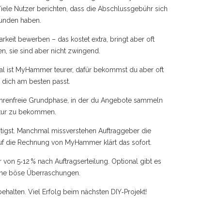
t. Viele Nutzer berichten, dass die Abschlussgebühr sich
funden haben.
rkeit bewerben – das kostet extra, bringt aber oft
n, sie sind aber nicht zwingend.
al ist MyHammer teurer, dafür bekommst du aber oft
r dich am besten passt.
bührenfreie Grundphase, in der du Angebote sammeln
uktur zu bekommen.
htigst. Manchmal missverstehen Auftraggeber die
uf die Rechnung von MyHammer klärt das sofort.
 5‑12 % nach Auftragserteilung. Optional gibt es
ohne böse Überraschungen.
behalten. Viel Erfolg beim nächsten DIY‑Projekt!