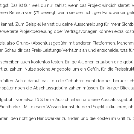
tigst. Das ist fair, weil du nur zahlst, wenn das Projekt wirklich starte
teren Bereich von 5 % bewegt, wenn sie den richtigen Handwerker ge
n kannst. Zum Beispiel kannst du deine Ausschreibung für mehr Sichtba
rweiterte Projektbetreuung oder Vertragsvorlagen können extra koste
eis, also Grund‑ + Abschlussgebühr, mit anderen Plattformen. Manchm
ter. Schau dir das Preis‑Leistungs‑Verhältnis an und entscheide, was fü
usschreiben auch kostenlos testen. Einige Aktionen erlauben eine ge
rt zu zahlen. Nutze solche Angebote, um ein Gefühl für die Preisstr
rfallen: Achte darauf, dass du die Gebühren nicht doppelt berücksic
 später noch die Abschlussgebühr zahlen müssen. Ein kurzer Blick a
bühr von etwa 10 % beim Ausschreiben und eine Abschlussgebühr von
Sichtbarkeit. Mit diesem Wissen kannst du dein Projekt kalkulieren, 
arten, den richtigen Handwerker zu finden und die Kosten im Griff zu 