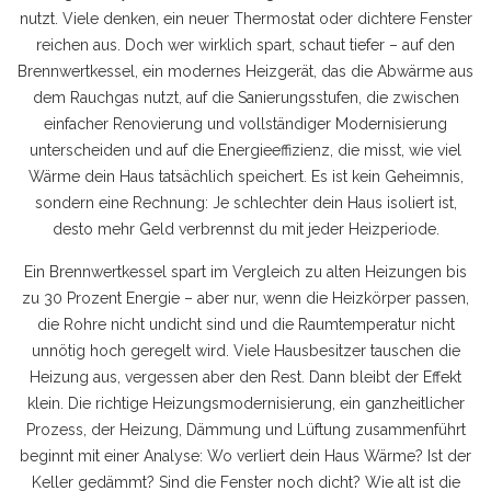
nutzt. Viele denken, ein neuer Thermostat oder dichtere Fenster
reichen aus. Doch wer wirklich spart, schaut tiefer – auf den
Brennwertkessel
,
ein modernes Heizgerät, das die Abwärme aus
dem Rauchgas nutzt
, auf die
Sanierungsstufen
,
die zwischen
einfacher Renovierung und vollständiger Modernisierung
unterscheiden
und auf die
Energieeffizienz
,
die misst, wie viel
Wärme dein Haus tatsächlich speichert
. Es ist kein Geheimnis,
sondern eine Rechnung: Je schlechter dein Haus isoliert ist,
desto mehr Geld verbrennst du mit jeder Heizperiode.
Ein Brennwertkessel spart im Vergleich zu alten Heizungen bis
zu 30 Prozent Energie – aber nur, wenn die Heizkörper passen,
die Rohre nicht undicht sind und die Raumtemperatur nicht
unnötig hoch geregelt wird. Viele Hausbesitzer tauschen die
Heizung aus, vergessen aber den Rest. Dann bleibt der Effekt
klein. Die richtige
Heizungsmodernisierung
,
ein ganzheitlicher
Prozess, der Heizung, Dämmung und Lüftung zusammenführt
beginnt mit einer Analyse: Wo verliert dein Haus Wärme? Ist der
Keller gedämmt? Sind die Fenster noch dicht? Wie alt ist die