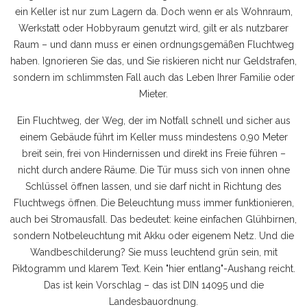
ein Keller ist nur zum Lagern da. Doch wenn er als Wohnraum,
Werkstatt oder Hobbyraum genutzt wird, gilt er als nutzbarer
Raum – und dann muss er einen ordnungsgemäßen Fluchtweg
haben. Ignorieren Sie das, und Sie riskieren nicht nur Geldstrafen,
sondern im schlimmsten Fall auch das Leben Ihrer Familie oder
Mieter.
Ein
Fluchtweg
,
der Weg, der im Notfall schnell und sicher aus
einem Gebäude führt
im Keller muss mindestens 0,90 Meter
breit sein, frei von Hindernissen und direkt ins Freie führen –
nicht durch andere Räume. Die Tür muss sich von innen ohne
Schlüssel öffnen lassen, und sie darf nicht in Richtung des
Fluchtwegs öffnen. Die Beleuchtung muss immer funktionieren,
auch bei Stromausfall. Das bedeutet: keine einfachen Glühbirnen,
sondern Notbeleuchtung mit Akku oder eigenem Netz. Und die
Wandbeschilderung? Sie muss leuchtend grün sein, mit
Piktogramm und klarem Text. Kein "hier entlang"-Aushang reicht.
Das ist kein Vorschlag – das ist DIN 14095 und die
Landesbauordnung.