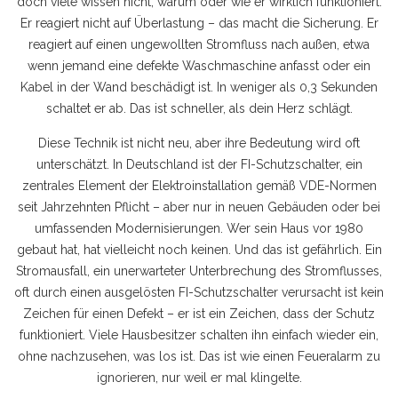
doch viele wissen nicht, warum oder wie er wirklich funktioniert.
Er reagiert nicht auf Überlastung – das macht die Sicherung. Er
reagiert auf einen ungewollten Stromfluss nach außen, etwa
wenn jemand eine defekte Waschmaschine anfasst oder ein
Kabel in der Wand beschädigt ist. In weniger als 0,3 Sekunden
schaltet er ab. Das ist schneller, als dein Herz schlägt.
Diese Technik ist nicht neu, aber ihre Bedeutung wird oft
unterschätzt. In Deutschland ist der
FI-Schutzschalter
,
ein
zentrales Element der Elektroinstallation gemäß VDE-Normen
seit Jahrzehnten Pflicht – aber nur in neuen Gebäuden oder bei
umfassenden Modernisierungen. Wer sein Haus vor 1980
gebaut hat, hat vielleicht noch keinen. Und das ist gefährlich. Ein
Stromausfall
,
ein unerwarteter Unterbrechung des Stromflusses,
oft durch einen ausgelösten FI-Schutzschalter verursacht
ist kein
Zeichen für einen Defekt – er ist ein Zeichen, dass der Schutz
funktioniert. Viele Hausbesitzer schalten ihn einfach wieder ein,
ohne nachzusehen, was los ist. Das ist wie einen Feueralarm zu
ignorieren, nur weil er mal klingelte.