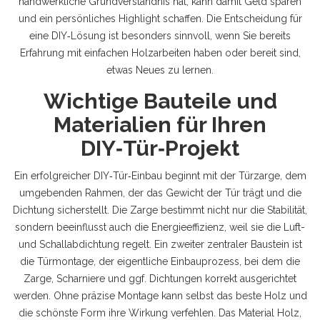
handwerkliche Grundverständnis hat, kann damit Geld sparen
und ein persönliches Highlight schaffen. Die Entscheidung für
eine DIY‑Lösung ist besonders sinnvoll, wenn Sie bereits
Erfahrung mit einfachen Holzarbeiten haben oder bereit sind,
etwas Neues zu lernen.
Wichtige Bauteile und
Materialien für Ihren
DIY‑Tür‑Projekt
Ein erfolgreicher DIY‑Tür‑Einbau beginnt mit der
Türzarge
,
dem
umgebenden Rahmen, der das Gewicht der Tür trägt und die
Dichtung sicherstellt
. Die Zarge bestimmt nicht nur die Stabilität,
sondern beeinflusst auch die Energieeffizienz, weil sie die Luft-
und Schallabdichtung regelt. Ein zweiter zentraler Baustein ist
die
Türmontage
,
der eigentliche Einbauprozess, bei dem die
Zarge, Scharniere und ggf. Dichtungen korrekt ausgerichtet
werden
. Ohne präzise Montage kann selbst das beste Holz und
die schönste Form ihre Wirkung verfehlen. Das Material
Holz
,