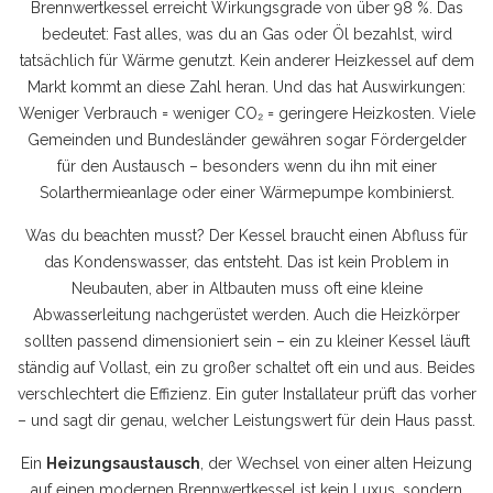
Brennwertkessel erreicht Wirkungsgrade von über 98 %. Das
bedeutet: Fast alles, was du an Gas oder Öl bezahlst, wird
tatsächlich für Wärme genutzt. Kein anderer Heizkessel auf dem
Markt kommt an diese Zahl heran. Und das hat Auswirkungen:
Weniger Verbrauch = weniger CO₂ = geringere Heizkosten. Viele
Gemeinden und Bundesländer gewähren sogar Fördergelder
für den Austausch – besonders wenn du ihn mit einer
Solarthermieanlage oder einer Wärmepumpe kombinierst.
Was du beachten musst? Der Kessel braucht einen Abfluss für
das Kondenswasser, das entsteht. Das ist kein Problem in
Neubauten, aber in Altbauten muss oft eine kleine
Abwasserleitung nachgerüstet werden. Auch die Heizkörper
sollten passend dimensioniert sein – ein zu kleiner Kessel läuft
ständig auf Vollast, ein zu großer schaltet oft ein und aus. Beides
verschlechtert die Effizienz. Ein guter Installateur prüft das vorher
– und sagt dir genau, welcher Leistungswert für dein Haus passt.
Ein
Heizungsaustausch
,
der Wechsel von einer alten Heizung
auf einen modernen Brennwertkessel
ist kein Luxus, sondern