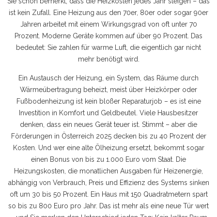
Sie schon bemerkt, dass die Heizkosten jedes Jahr steigen – das
ist kein Zufall. Eine Heizung aus den 70er, 80er oder sogar 90er
Jahren arbeitet mit einem Wirkungsgrad von oft unter 70
Prozent. Moderne Geräte kommen auf über 90 Prozent. Das
bedeutet: Sie zahlen für warme Luft, die eigentlich gar nicht
mehr benötigt wird.
Ein Austausch der
Heizung
,
ein System, das Räume durch
Wärmeübertragung beheizt, meist über Heizkörper oder
Fußbodenheizung
ist kein bloßer Reparaturjob – es ist eine
Investition in Komfort und Geldbeutel. Viele Hausbesitzer
denken, dass ein neues Gerät teuer ist. Stimmt – aber die
Förderungen in Österreich 2025 decken bis zu 40 Prozent der
Kosten. Und wer eine alte Ölheizung ersetzt, bekommt sogar
einen Bonus von bis zu 1.000 Euro vom Staat. Die
Heizungskosten
,
die monatlichen Ausgaben für Heizenergie,
abhängig von Verbrauch, Preis und Effizienz des Systems
sinken
oft um 30 bis 50 Prozent. Ein Haus mit 150 Quadratmetern spart
so bis zu 800 Euro pro Jahr. Das ist mehr als eine neue Tür wert