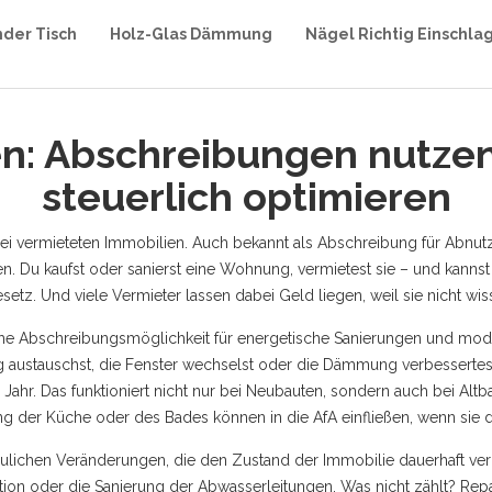
nder Tisch
Holz-Glas Dämmung
Nägel Richtig Einschla
en: Abschreibungen nutze
steuerlich optimieren
ei vermieteten Immobilien
. Auch bekannt als
Abschreibung für Abnut
en.
Du kaufst oder sanierst eine Wohnung, vermietest sie – und kannst 
esetz. Und viele Vermieter lassen dabei Geld liegen, weil sie nicht wi
iche Abschreibungsmöglichkeit für energetische Sanierungen und m
g austauschst, die Fenster wechselst oder die Dämmung verbessertes
Jahr. Das funktioniert nicht nur bei Neubauten, sondern auch bei Altb
ung der Küche oder des Bades können in die AfA einfließen, wenn sie
aulichen Veränderungen, die den Zustand der Immobilie dauerhaft ve
ion oder die Sanierung der Abwasserleitungen. Was nicht zählt? Repa