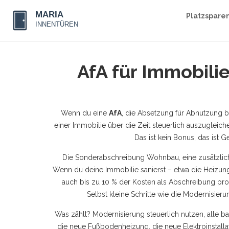
Platzspare
AfA für Immobili
Wenn du eine
AfA
,
die Absetzung für Abnutzung b
einer Immobilie über die Zeit steuerlich auszugleich
Das ist kein Bonus, das ist G
Die
Sonderabschreibung Wohnbau
,
eine zusätzl
Wenn du deine Immobilie sanierst – etwa die Heizun
auch bis zu 10 % der Kosten als Abschreibung pro 
Selbst kleine Schritte wie die Modernisier
Was zählt?
Modernisierung steuerlich nutzen
,
alle b
die neue Fußbodenheizung, die neue Elektroinstallat