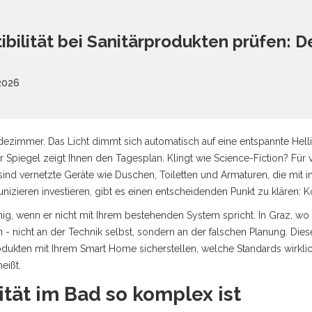
lität bei Sanitärprodukten prüfen: Der
2026
adezimmer. Das Licht dimmt sich automatisch auf eine entspannte Hellig
Spiegel zeigt Ihnen den Tagesplan. Klingt wie Science-Fiction? Für vi
sind
vernetzte Geräte wie Duschen, Toiletten und Armaturen, die mit in
nizieren
investieren, gibt es einen entscheidenden Punkt zu klären: Ko
g, wenn er nicht mit Ihrem bestehenden System spricht. In Graz, wo ic
 nicht an der Technik selbst, sondern an der falschen Planung. Dieser Ar
rodukten mit Ihrem Smart Home sicherstellen, welche Standards wirkli
eißt.
tät im Bad so komplex ist