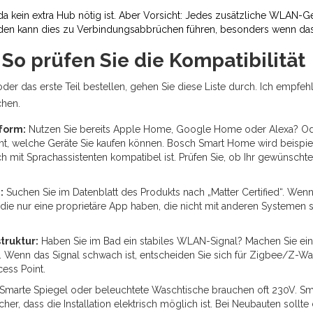
da kein extra Hub nötig ist. Aber Vorsicht: Jedes zusätzliche WLAN-Ge
n kann dies zu Verbindungsabbrüchen führen, besonders wenn das Ger
 So prüfen Sie die Kompatibilität
der das erste Teil bestellen, gehen Sie diese Liste durch. Ich empfehl
chen.
tform:
Nutzen Sie bereits Apple Home, Google Home oder Alexa? Ode
t, welche Geräte Sie kaufen können. Bosch Smart Home wird beispiels
 mit Sprachassistenten kompatibel ist. Prüfen Sie, ob Ihr gewünschtes
:
Suchen Sie im Datenblatt des Produkts nach „Matter Certified“. Wenn
ie nur eine proprietäre App haben, die nicht mit anderen Systemen spr
truktur:
Haben Sie im Bad ein stabiles WLAN-Signal? Machen Sie eine
rd. Wenn das Signal schwach ist, entscheiden Sie sich für Zigbee/Z-
cess Point.
Smarte Spiegel oder beleuchtete Waschtische brauchen oft 230V. Sma
icher, dass die Installation elektrisch möglich ist. Bei Neubauten soll