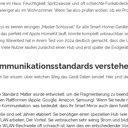
e im Haus. Feuchtigkeit, Spritzwasser und oft schlechte Funkabdec
hwieriger als im Wohnzimmer. Wenn Sie also prüfen wollen, ob ein P
ss es keinen einzigen „Master-Schlüssel“ für alle Smart-Home-Geräte g
ät, das perfekt mit Apple HomeKit läuft, könnte komplett unbrauchbar 
ng Warentest hat in ihrem Test von 2024 deutlich gemacht, dass die 
. Viele Nutzer kaufen zunächst einen Hub und erst später die Endgeräte
ommunikationsstandards versteh
n Sie wissen, über welchen Weg das Gerät Daten sendet. Hier sind die
te Standard. Matter wurde entwickelt, um die Fragmentierung zu beenden
roßen Plattformen (Apple, Google, Amazon, Samsung). Wenn Sie heute n
 Kommunikation, was bedeutet, dass Ihr Smart Mirror auch dann funktio
lle sind seit Jahren etabliert. Sie benötigen einen speziellen Hub (
WLAN arbeiten. Der Vorteil: Sie verbrauchen sehr wenig Strom und bi
e WLAN-Reichweite oft schwach ist, kann dies ein entscheidender Vort