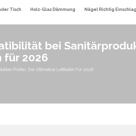
nder Tisch
Holz-Glas Dämmung
Nägel Richtig Einschla
bilität bei Sanitärproduk
n für 2026
ukten Prüfen: Der Ultimative Leitfaden Für 2026