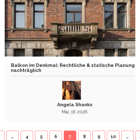
Balkon im Denkmal: Rechtliche & statische Planung
nachträglich
Angela Shanks
Mai, 16 2026
…
4
5
6
7
8
9
10
…