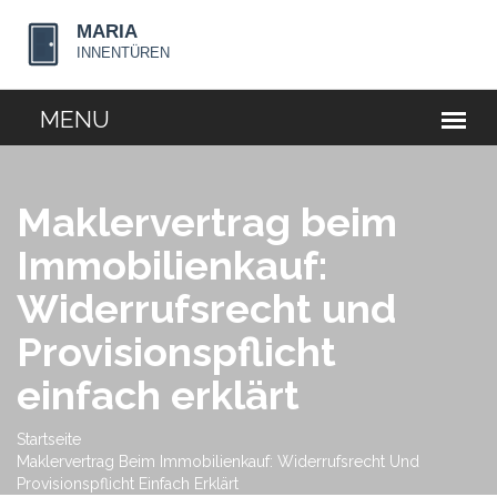
Maklervertrag beim
Immobilienkauf:
Widerrufsrecht und
Provisionspflicht
einfach erklärt
Startseite
Maklervertrag Beim Immobilienkauf: Widerrufsrecht Und
Provisionspflicht Einfach Erklärt