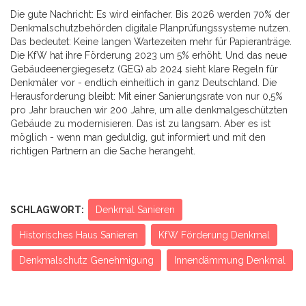
Die gute Nachricht: Es wird einfacher. Bis 2026 werden 70% der
Denkmalschutzbehörden digitale Planprüfungssysteme nutzen.
Das bedeutet: Keine langen Wartezeiten mehr für Papieranträge.
Die KfW hat ihre Förderung 2023 um 5% erhöht. Und das neue
Gebäudeenergiegesetz (GEG) ab 2024 sieht klare Regeln für
Denkmäler vor - endlich einheitlich in ganz Deutschland. Die
Herausforderung bleibt: Mit einer Sanierungsrate von nur 0,5%
pro Jahr brauchen wir 200 Jahre, um alle denkmalgeschützten
Gebäude zu modernisieren. Das ist zu langsam. Aber es ist
möglich - wenn man geduldig, gut informiert und mit den
richtigen Partnern an die Sache herangeht.
SCHLAGWORT:
Denkmal Sanieren
Historisches Haus Sanieren
KfW Förderung Denkmal
Denkmalschutz Genehmigung
Innendämmung Denkmal