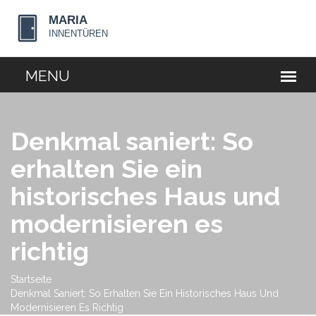
Denkmal saniert: So
erhalten Sie ein
historisches Haus und
modernisieren es
richtig
Startseite
Denkmal Saniert: So Erhalten Sie Ein Historisches Haus Und
Modernisieren Es Richtig