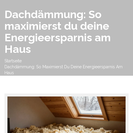
Dachdämmung: So
maximierst du deine
Energieersparnis am
Haus
Startseite
Dachdämmung: So Maximierst Du Deine Energieersparnis Am
Haus