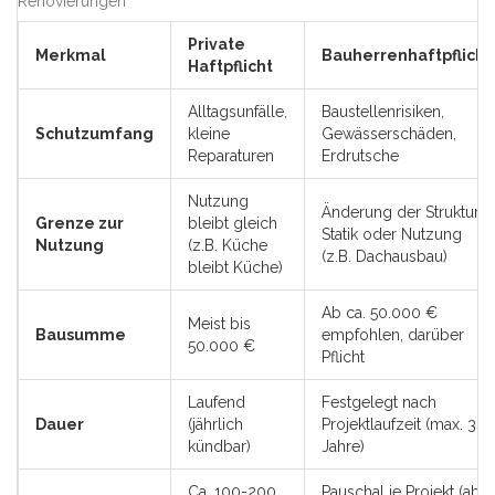
Renovierungen
Private
Merkmal
Bauherrenhaftpflicht
Haftpflicht
Alltagsunfälle,
Baustellenrisiken,
Schutzumfang
kleine
Gewässerschäden,
Reparaturen
Erdrutsche
Nutzung
Änderung der Struktur,
Grenze zur
bleibt gleich
Statik oder Nutzung
Nutzung
(z.B. Küche
(z.B. Dachausbau)
bleibt Küche)
Ab ca. 50.000 €
Meist bis
Bausumme
empfohlen, darüber
50.000 €
Pflicht
Laufend
Festgelegt nach
Dauer
(jährlich
Projektlaufzeit (max. 3
kündbar)
Jahre)
Ca. 100-200
Pauschal je Projekt (ab