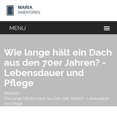
Wie lange hält ein Dach
aus den 70er Jahren? -
Lebensdauer und
Pflege
Startseite
Wie Lange Hält Ein Dach Aus Den 70er Jahren? - Lebensdauer
Und Pflege