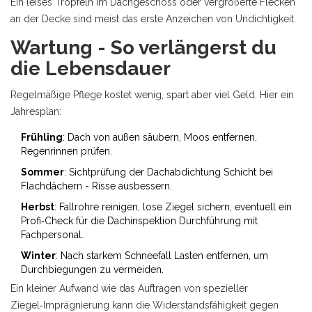
Ein leises Tröpfeln im Dachgeschoss oder vergrößerte Flecken
an der Decke sind meist das erste Anzeichen von Undichtigkeit.
Wartung - So verlängerst du
die Lebensdauer
Regelmäßige Pflege kostet wenig, spart aber viel Geld. Hier ein
Jahresplan:
Frühling
: Dach von außen säubern, Moos entfernen,
Regenrinnen prüfen.
Sommer
: Sichtprüfung der
Dachabdichtung
Schicht bei
Flachdächern
- Risse ausbessern.
Herbst
: Fallrohre reinigen, lose Ziegel sichern, eventuell ein
Profi‑Check für die
Dachinspektion
Durchführung mit
Fachpersonal
.
Winter
: Nach starkem Schneefall Lasten entfernen, um
Durchbiegungen zu vermeiden.
Ein kleiner Aufwand wie das Auftragen von spezieller
Ziegel‑Imprägnierung kann die Widerstandsfähigkeit gegen