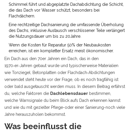
Schimmel führt
und abgeplatzte
Dachabdichtung
die Schicht,
die das Dach vor Wasser schützt, besonders bei
Flachdächern
.
Eine rechtzeitige
Dachsanierung
die umfassende Überholung
des Dachs, inklusive Austausch verschlissener Teile
verlängert
die Nutzungsdauer um bis zu 20Jahre.
Wenn die Kosten für Reparatur 50% der Neubaukosten
erreichen, ist ein kompletter Ersatz meist ökonomischer.
Ein
Dach aus den 70er Jahren
ein Dach, das in den
1970‑er‑Jahren gebaut wurde und typischerweise Materialien
wie Tonziegel, Betonplatten oder Flachdach‑Abdichtungen
verwendet
steht heute vor der Frage, ob es noch tragfähig ist
oder bald ausgetauscht werden muss. In diesem Beitrag erfährst
du, welche Faktoren die
Dachlebensdauer
bestimmen,
welche Warnsignale du beim Blick aufs Dach erkennen kannst
und wie du mit gezielter Pflege-oder einer Sanierung-noch viele
Jahre herauszuholen bekommst.
Was beeinflusst die