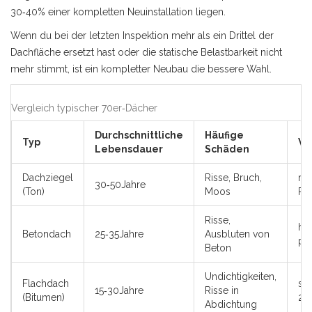
30‑40% einer kompletten Neuinstallation liegen.
Wenn du bei der letzten Inspektion mehr als ein Drittel der
Dachfläche ersetzt hast oder die statische Belastbarkeit nicht
mehr stimmt, ist ein kompletter Neubau die bessere Wahl.
Vergleich typischer 70er‑Dächer
Durchschnittliche
Häufige
Typ
Wa
Lebensdauer
Schäden
Dachziegel
Risse, Bruch,
mit
30‑50Jahre
(Ton)
Moos
Re
Risse,
ho
Betondach
25‑35Jahre
Ausbluten von
prü
Beton
Undichtigkeiten,
Flachdach
seh
15‑30Jahre
Risse in
(Bitumen)
2‑
Abdichtung