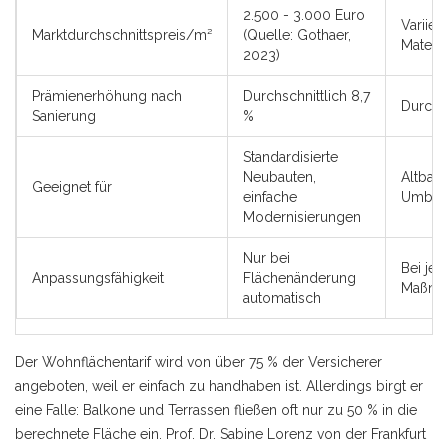
2.500 - 3.000 Euro
Variiert
Marktdurchschnittspreis/m²
(Quelle: Gothaer,
Materi
2023)
Prämienerhöhung nach
Durchschnittlich 8,7
Durchsc
Sanierung
%
Standardisierte
Neubauten,
Altbau
Geeignet für
einfache
Umbaut
Modernisierungen
Nur bei
Bei jed
Anpassungsfähigkeit
Flächenänderung
Maßnah
automatisch
Der Wohnflächentarif wird von über 75 % der Versicherer
angeboten, weil er einfach zu handhaben ist. Allerdings birgt er
eine Falle: Balkone und Terrassen fließen oft nur zu 50 % in die
berechnete Fläche ein. Prof. Dr. Sabine Lorenz von der Frankfurt