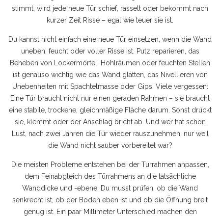
stimmt, wird jede neue Tür schief, rasselt oder bekommt nach
kurzer Zeit Risse – egal wie teuer sie ist.
Du kannst nicht einfach eine neue Tür einsetzen, wenn die Wand
uneben, feucht oder voller Risse ist.
Putz reparieren
,
das
Beheben von Lockermörtel, Hohlräumen oder feuchten Stellen
ist genauso wichtig wie das
Wand glätten
,
das Nivellieren von
Unebenheiten mit Spachtelmasse oder Gips
. Viele vergessen:
Eine Tür braucht nicht nur einen geraden Rahmen – sie braucht
eine stabile, trockene, gleichmäßige Fläche darum. Sonst drückt
sie, klemmt oder der Anschlag bricht ab. Und wer hat schon
Lust, nach zwei Jahren die Tür wieder rauszunehmen, nur weil
die Wand nicht sauber vorbereitet war?
Die meisten Probleme entstehen bei der
Türrahmen anpassen
,
dem Feinabgleich des Türrahmens an die tatsächliche
Wanddicke und -ebene
. Du musst prüfen, ob die Wand
senkrecht ist, ob der Boden eben ist und ob die Öffnung breit
genug ist. Ein paar Millimeter Unterschied machen den