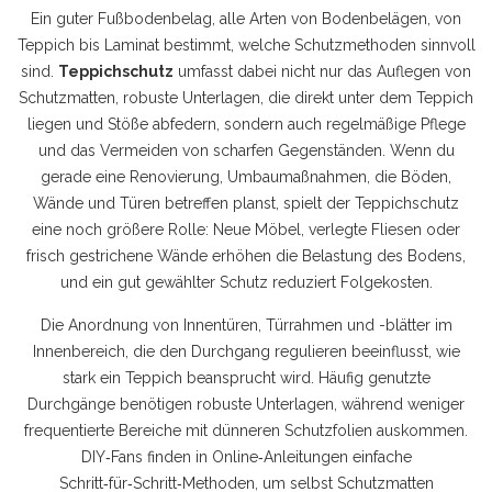
Ein guter
Fußbodenbelag
,
alle Arten von Bodenbelägen, von
Teppich bis Laminat
bestimmt, welche Schutzmethoden sinnvoll
sind.
Teppichschutz
umfasst dabei nicht nur das Auflegen von
Schutzmatten
,
robuste Unterlagen, die direkt unter dem Teppich
liegen und Stöße abfedern
, sondern auch regelmäßige Pflege
und das Vermeiden von scharfen Gegenständen. Wenn du
gerade eine
Renovierung
,
Umbaumaßnahmen, die Böden,
Wände und Türen betreffen
planst, spielt der Teppichschutz
eine noch größere Rolle: Neue Möbel, verlegte Fliesen oder
frisch gestrichene Wände erhöhen die Belastung des Bodens,
und ein gut gewählter Schutz reduziert Folgekosten.
Die Anordnung von
Innentüren
,
Türrahmen und -blätter im
Innenbereich, die den Durchgang regulieren
beeinflusst, wie
stark ein Teppich beansprucht wird. Häufig genutzte
Durchgänge benötigen robuste Unterlagen, während weniger
frequentierte Bereiche mit dünneren Schutzfolien auskommen.
DIY‑Fans finden in Online‑Anleitungen einfache
Schritt‑für‑Schritt‑Methoden, um selbst Schutzmatten