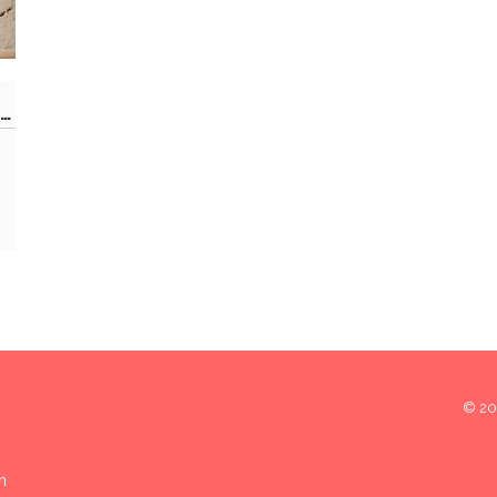
so
© 202
n