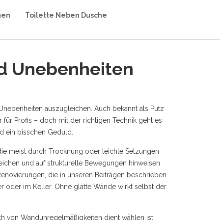
gen
Toilette Neben Dusche
nd Unebenheiten
 Unebenheiten auszugleichen
. Auch bekannt als
Putz
r für Profis – doch mit der richtigen Technik geht es
nd ein bisschen Geduld.
 die meist durch Trocknung oder leichte Setzungen
 reichen und auf strukturelle Bewegungen hinweisen
Renovierungen, die in unseren Beiträgen beschrieben
 oder im Keller. Ohne glatte Wände wirkt selbst der
eich von Wandunregelmäßigkeiten dient
wählen ist