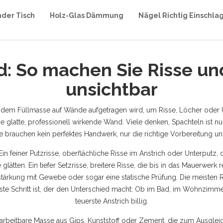
nder Tisch
Holz-Glas Dämmung
Nägel Richtig Einschla
: So machen Sie Risse u
unsichtbar
 dem Füllmasse auf Wände aufgetragen wird, um Risse, Löcher oder
ine glatte, professionell wirkende Wand
. Viele denken, Spachteln ist nu
Sie brauchen kein perfektes Handwerk, nur die richtige Vorbereitung u
Ein feiner
Putzrisse
,
oberflächliche Risse im Anstrich oder Unterputz,
glätten. Ein tiefer
Setzrisse
,
breitere Risse, die bis in das Mauerwerk
tärkung mit Gewebe oder sogar eine statische Prüfung. Die meisten 
ste Schritt ist, der den Unterschied macht: Ob im Bad, im Wohnzimmer
teuerste Anstrich billig.
verarbeitbare Masse aus Gips, Kunststoff oder Zement, die zum Ausgl