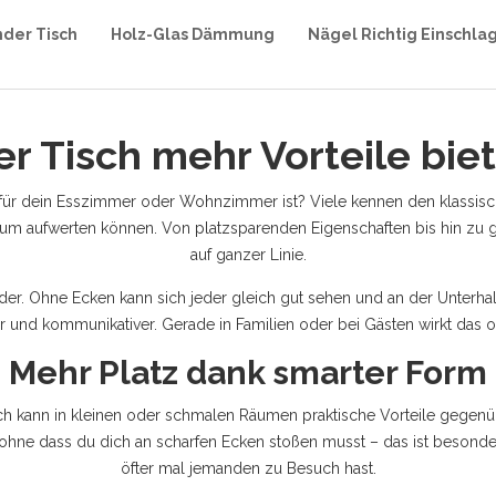
nder Tisch
Holz-Glas Dämmung
Nägel Richtig Einschla
 Tisch mehr Vorteile biet
l für dein Esszimmer oder Wohnzimmer ist? Viele kennen den klassisch
raum aufwerten können. Von platzsparenden Eigenschaften bis hin z
auf ganzer Linie.
nander. Ohne Ecken kann sich jeder gleich gut sehen und an der Unterh
er und kommunikativer. Gerade in Familien oder bei Gästen wirkt das of
Mehr Platz dank smarter Form
Tisch kann in kleinen oder schmalen Räumen praktische Vorteile gegenü
 ohne dass du dich an scharfen Ecken stoßen musst – das ist besonde
öfter mal jemanden zu Besuch hast.