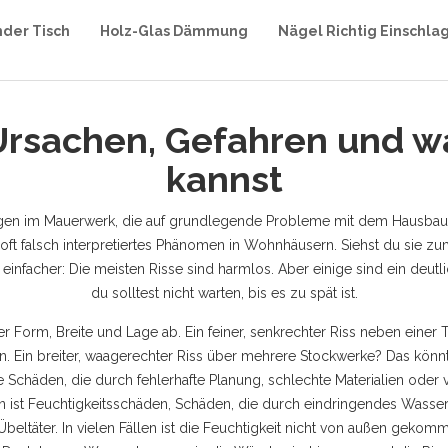
nder Tisch
Holz-Glas Dämmung
Nägel Richtig Einschla
Ursachen, Gefahren und 
kannst
en im Mauerwerk, die auf grundlegende Probleme mit dem Hausbau od
er oft falsch interpretiertes Phänomen in Wohnhäusern.
Siehst du sie zu
einfacher: Die meisten Risse sind harmlos. Aber einige sind ein deutli
du solltest nicht warten, bis es zu spät ist.
er Form, Breite und Lage ab. Ein feiner, senkrechter Riss neben einer
. Ein breiter, waagerechter Riss über mehrere Stockwerke? Das kön
le Schäden, die durch fehlerhafte Planung, schlechte Materialien od
n ist
Feuchtigkeitsschäden
,
Schäden, die durch eindringendes Wasser 
beltäter. In vielen Fällen ist die Feuchtigkeit nicht von außen gekomm