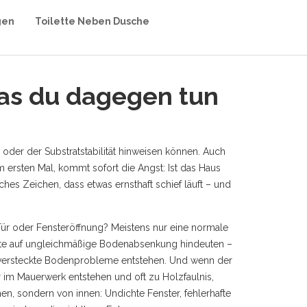
gen
Toilette Neben Dusche
was du dagegen tun
er der Substratstabilität hinweisen können
. Auch
m ersten Mal, kommt sofort die Angst: Ist das Haus
ches Zeichen, dass etwas ernsthaft schief läuft – und
 Tür oder Fensteröffnung? Meistens nur eine normale
nte auf ungleichmäßige Bodenabsenkung hindeuten –
er versteckte Bodenprobleme entstehen
.
Und wenn der
im Mauerwerk entstehen und oft zu Holzfaulnis,
en, sondern von innen: Undichte Fenster, fehlerhafte