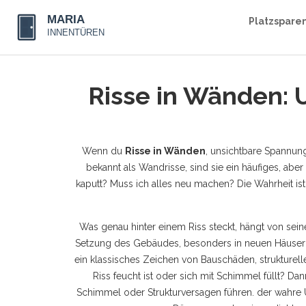
Platzspare
Risse in Wänden: 
Wenn du
Risse in Wänden
,
unsichtbare Spannung
bekannt als
Wandrisse
, sind sie ein häufiges, ab
kaputt? Muss ich alles neu machen? Die Wahrheit ist 
Was genau hinter einem Riss steckt, hängt von sein
Setzung des Gebäudes, besonders in neuen Häusern
ein klassisches Zeichen von
Bauschäden
,
strukturel
Riss feucht ist oder sich mit Schimmel füllt? Dan
Schimmel oder Strukturversagen führen
.
der wahre Ü