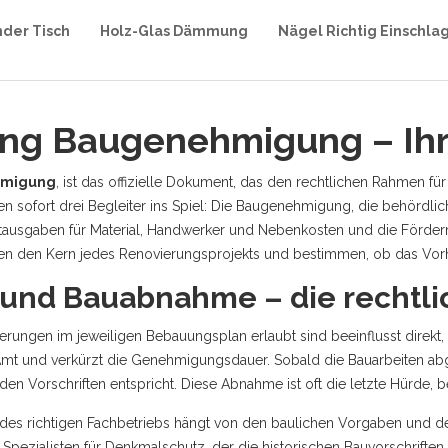
nder Tisch
Holz-Glas Dämmung
Nägel Richtig Einschla
ng Baugenehmigung – Ihr
hmigung
,
ist das offizielle Dokument, das den rechtlichen Rahmen 
sofort drei Begleiter ins Spiel: Die
Baugenehmigung
,
die behördli
ausgaben für Material, Handwerker und Nebenkosten
und die
Förderm
ilden den Kern jedes Renovierungsprojekts und bestimmen, ob das Vorh
und Bauabnahme – die rechtli
derungen im jeweiligen Bebauungsplan erlaubt sind
beeinflusst direkt
Amt und verkürzt die Genehmigungsdauer. Sobald die Bauarbeiten abg
s den Vorschriften entspricht
. Diese Abnahme ist oft die letzte Hürde, 
l des richtigen Fachbetriebs hängt von den baulichen Vorgaben und de
 Spezialisten für
Denkmalschutz
,
der die historischen Bauvorschriften