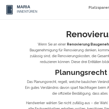
Platzspare
Renovieru
Wenn Sie an einer
Renovierung Baugene
Baugenehmigung für Renovierung
denken, kommen 
zulässig sind
, die
Renovierungskosten
,
die Gesamt
reduzieren können
. Diese drei Entitäten b
Planungsrecht 
Das
Planungsrecht
,
regelt, welche baulichen Verän
Ein gutes Verständnis davon spart Nachfragen beim 
die offizielle Bestätigung, dass alle
Handwerker wählen Sie nicht zufällig aus – die Wah
alte Fachwerkbalken erhalten wollen, benötigen Sie