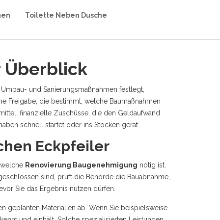
gen
Toilette Neben Dusche
 Überblick
für Umbau- und Sanierungsmaßnahmen festlegt
,
che Freigabe, die bestimmt, welche Baumaßnahmen
ittel
,
finanzielle Zuschüsse, die den Geldaufwand
aben schnell startet oder ins Stocken gerät.
chen Eckpfeiler
, welche
Renovierung Baugenehmigung
nötig ist.
eschlossen sind, prüft die Behörde die
Bauabnahme
,
bevor Sie das Ergebnis nutzen dürfen.
n geplanten Materialien ab. Wenn Sie beispielsweise
 kennt und einhält
. Solche spezialisierten Leistungen