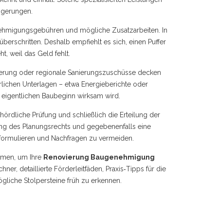
eigerungen.
 Genehmigungsgebühren und mögliche Zusatzarbeiten. In
rschritten. Deshalb empfiehlt es sich, einen Puffer
ht, weil das Geld fehlt.
rderung oder regionale Sanierungszuschüsse decken
erlichen Unterlagen – etwa Energieberichte oder
 eigentlichen Baubeginn wirksam wird.
hördliche Prüfung und schließlich die Erteilung der
ng des Planungsrechts und gegebenenfalls eine
u formulieren und Nachfragen zu vermeiden.
ammen, um Ihre
Renovierung Baugenehmigung
er, detaillierte Förderleitfäden, Praxis‑Tipps für die
ögliche Stolpersteine früh zu erkennen.