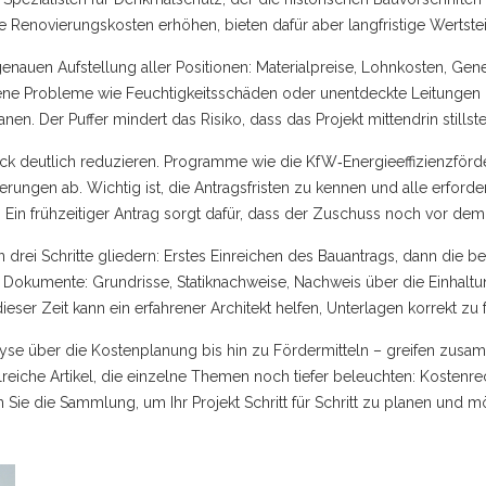
ie
Renovierungskosten
erhöhen, bieten dafür aber langfristige Wertst
r genauen Aufstellung aller Positionen: Materialpreise, Lohnkosten,
ne Probleme wie Feuchtigkeitsschäden oder unentdeckte Leitungen übe
en. Der Puffer mindert das Risiko, dass das Projekt mittendrin stillste
uck deutlich reduzieren. Programme wie die KfW‑Energieeffizienzfö
erungen ab. Wichtig ist, die Antragsfristen zu kennen und alle erford
 Ein frühzeitiger Antrag sorgt dafür, dass der Zuschuss noch vor dem
drei Schritte gliedern: Erstes Einreichen des Bauantrags, dann die be
Dokumente: Grundrisse, Statiknachweise, Nachweis über die Einhaltu
eser Zeit kann ein erfahrener Architekt helfen, Unterlagen korrekt z
lyse über die Kostenplanung bis hin zu Fördermitteln – greifen zus
iche Artikel, die einzelne Themen noch tiefer beleuchten: Kostenrechn
 Sie die Sammlung, um Ihr Projekt Schritt für Schritt zu planen und m