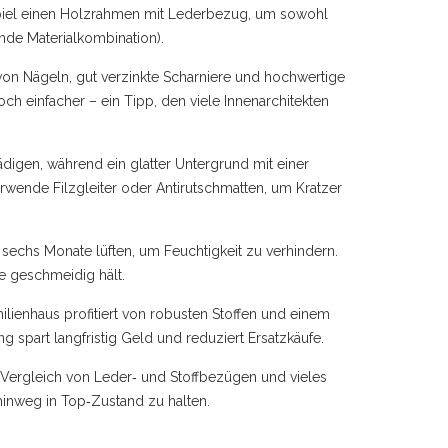
spiel einen Holzrahmen mit Lederbezug, um sowohl
nde Materialkombination).
e von Nägeln, gut verzinkte Scharniere und hochwertige
 einfacher – ein Tipp, den viele Innenarchitekten
digen, während ein glatter Untergrund mit einer
wende Filzgleiter oder Antirutschmatten, um Kratzer
 sechs Monate lüften, um Feuchtigkeit zu verhindern.
he geschmeidig hält.
ilienhaus profitiert von robusten Stoffen und einem
 spart langfristig Geld und reduziert Ersatzkäufe.
m Vergleich von Leder‑ und Stoffbezügen und vieles
inweg in Top‑Zustand zu halten.