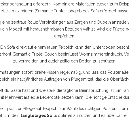
ckenbehandlung erfordern. Kombiniere Materialien clever, zum Bei
heit zu maximieren (Semantic Triple: Langlebiges Sofa erfordert passe
tung eine zentrale Rolle: Verbindungen aus Zargen und Dübeln anstell
ein Modell mit herausnehmbaren Bezügen wählst, wird die Pflege noch
empfehlen.
m. Ein Sofa direkt auf einem rauen Teppich kann den Unterboden beschä
höht (Semantic Triple: Couch beeinflusst Wohnzimmereindruck). Ver
zu vermeiden und gleichzeitig den Boden zu schützen.
utzungen sofort, drehe Kissen regelmäßig, und lass das Polster alle
 sich ein halbjährliches Auftragen von Pflegemittel, das die Oberfläc
t du Gäste hast und wie stark die tägliche Beanspruchung ist. Ein Fam
t Mehrwert auf edle Lederoptik setzen kann. Die richtige Entscheidung
he Tipps zur Pflege auf Teppich, zur Wahl des richtigen Polsters, zu
et, um dein
langlebiges Sofa
optimal zu nutzen und es über Jahre h