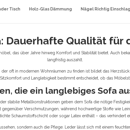
nder Tisch
Holz-Glas Dämmung
Nägel Richtig Einschla
: Dauerhafte Qualität fü
möbel, das über Jahre hinweg Komfort und Stabilität bietet
. Auch beka
langfristig auszahlt.
, der oft in modernen Wohnräumen zu finden ist
bildet das Herzstück
e Sitzkomfort und Langlebigkeit bestimmt
entscheidet, ob das Möbelst
ien, die ein langlebiges Sofa 
r stabile Metallkonstruktionen geben dem Sofa die nötige Festigkeit
it gegenüber Verschmutzungen, während hochwertige Stoffe wie Lein
 dichte Schaumstoffschicht oder sogar Latex enthält – das verhinder
ussehen, sondern auch die Pflege. Leder lässt sich mit einem feuchten