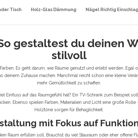
nder Tisch
Holz-Glas Dämmung
Nägel Richtig Einschla
 So gestaltest du deinen
stilvoll
d Farben. Es geht darum, wie Räume genutzt und erlebt werden. Egal 
aus deinem Zuhause machen. Manchmal reicht schon eine kleine Verä
mehr Gemütlichkeit zu schaffen.
iel Einfluss auf das Raumgefühl hat? Ein TV-Schrank zum Beispiel sol
ücken. Ebenso spielen Farben, Materialien und Licht eine große Roll
Holztöne sorgen für Behaglichkeit.
altung mit Fokus auf Funktion
ein Raum erfüllen soll. Brauchst du viel Stauraum oder eher offene F