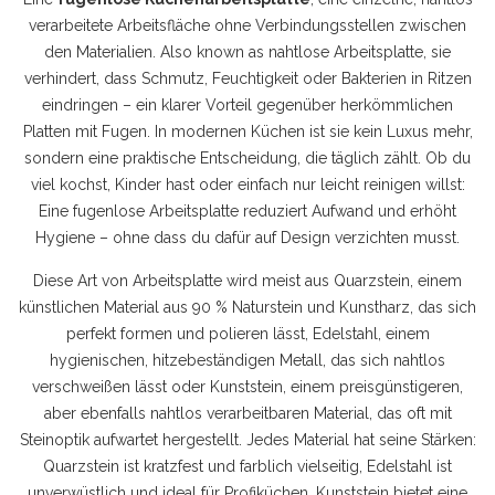
verarbeitete Arbeitsfläche ohne Verbindungsstellen zwischen
den Materialien
. Also known as
nahtlose Arbeitsplatte
, sie
verhindert, dass Schmutz, Feuchtigkeit oder Bakterien in Ritzen
eindringen – ein klarer Vorteil gegenüber herkömmlichen
Platten mit Fugen.
In modernen Küchen ist sie kein Luxus mehr,
sondern eine praktische Entscheidung, die täglich zählt. Ob du
viel kochst, Kinder hast oder einfach nur leicht reinigen willst:
Eine fugenlose Arbeitsplatte reduziert Aufwand und erhöht
Hygiene – ohne dass du dafür auf Design verzichten musst.
Diese Art von Arbeitsplatte wird meist aus
Quarzstein
,
einem
künstlichen Material aus 90 % Naturstein und Kunstharz, das sich
perfekt formen und polieren lässt
,
Edelstahl
,
einem
hygienischen, hitzebeständigen Metall, das sich nahtlos
verschweißen lässt
oder
Kunststein
,
einem preisgünstigeren,
aber ebenfalls nahtlos verarbeitbaren Material, das oft mit
Steinoptik aufwartet
hergestellt. Jedes Material hat seine Stärken:
Quarzstein ist kratzfest und farblich vielseitig, Edelstahl ist
unverwüstlich und ideal für Profiküchen, Kunststein bietet eine