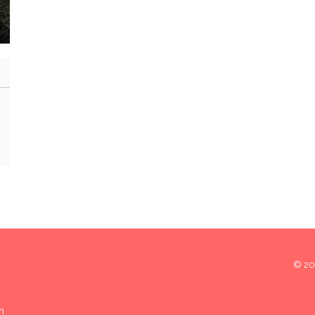
© 202
n