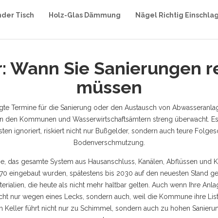
nder Tisch
Holz-Glas Dämmung
Nägel Richtig Einschla
: Wann Sie Sanierungen r
müssen
egte Termine für die Sanierung oder den Austausch von Abwasseranla
von den Kommunen und Wasserwirtschaftsämtern streng überwacht.
Es
en ignoriert, riskiert nicht nur Bußgelder, sondern auch teure Folg
Bodenverschmutzung.
ge
,
das gesamte System aus Hausanschluss, Kanälen, Abflüssen und K
70 eingebaut wurden, spätestens bis 2030 auf den neuesten Stand ge
ialien, die heute als nicht mehr haltbar gelten. Auch wenn Ihre Anla
cht nur wegen eines Lecks, sondern auch, weil die Kommune ihre Lis
 dem Keller führt nicht nur zu Schimmel, sondern auch zu hohen Sanier