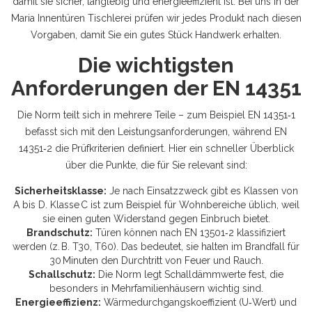
damit sie sicher, langlebig und energieeffizient ist. Bei uns in der
Maria Innentüren Tischlerei prüfen wir jedes Produkt nach diesen
Vorgaben, damit Sie ein gutes Stück Handwerk erhalten.
Die wichtigsten
Anforderungen der EN 14351
Die Norm teilt sich in mehrere Teile – zum Beispiel EN 14351‑1
befasst sich mit den Leistungsanforderungen, während EN
14351‑2 die Prüfkriterien definiert. Hier ein schneller Überblick
über die Punkte, die für Sie relevant sind:
Sicherheitsklasse:
Je nach Einsatzzweck gibt es Klassen von
A bis D. Klasse C ist zum Beispiel für Wohnbereiche üblich, weil
sie einen guten Widerstand gegen Einbruch bietet.
Brandschutz:
Türen können nach EN 13501‑2 klassifiziert
werden (z. B. T30, T60). Das bedeutet, sie halten im Brandfall für
30 Minuten den Durchtritt von Feuer und Rauch.
Schallschutz:
Die Norm legt Schalldämmwerte fest, die
besonders in Mehrfamilienhäusern wichtig sind.
Energieeffizienz:
Wärmedurchgangskoeffizient (U‑Wert) und