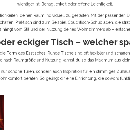
wichtiger ist: Behaglichkeit oder offene Leichtigkeit.
chkeiten, deinen Raum individuell zu gestalten. Mit der passenden D
affen. Praktisch sind zum Beispiel Couchtisch-Schubladen, die strateg
 hängt vom Stil und der Nutzung deines Wohnzimmers ab – entscheide
der eckiger Tisch – welcher spa
uf die Form des Esstisches. Runde Tische sind oft flexibler und schaff
n. Je nach Raumgröße und Nutzung kannst du so das Maximum aus dei
cht nur schöne Türen, sondern auch Inspiration für ein stimmiges Zuha
komfort beraten. So gelingt dir eine Einrichtung, die sowohl funktiona