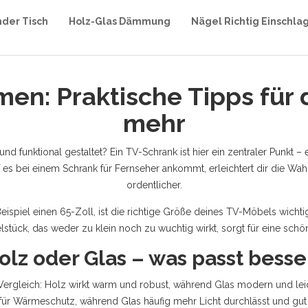
nder Tisch
Holz-Glas Dämmung
Nägel Richtig Einschla
n: Praktische Tipps für 
mehr
funktional gestaltet? Ein TV-Schrank ist hier ein zentraler Punkt – e
f es bei einem Schrank für Fernseher ankommt, erleichtert dir die
ordentlicher.
spiel einen 65-Zoll, ist die richtige Größe deines TV-Möbels wicht
lstück, das weder zu klein noch zu wuchtig wirkt, sorgt für eine sc
olz oder Glas – was passt besse
n Vergleich: Holz wirkt warm und robust, während Glas modern und lei
er für Wärmeschutz, während Glas häufig mehr Licht durchlässt und gut 