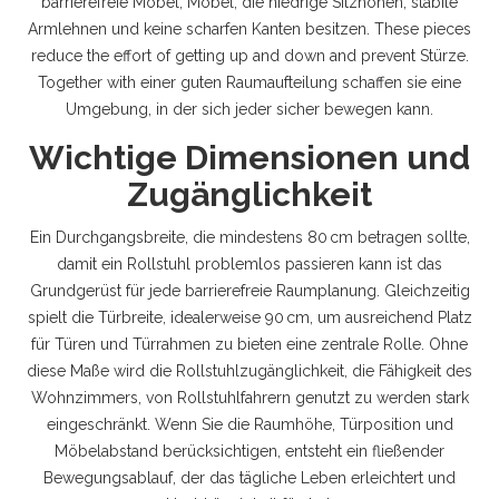
barrierefreie Möbel
,
Möbel, die niedrige Sitzhöhen, stabile
Armlehnen und keine scharfen Kanten besitzen
. These pieces
reduce the effort of getting up and down and prevent Stürze.
Together with einer guten Raumaufteilung schaffen sie eine
Umgebung, in der sich jeder sicher bewegen kann.
Wichtige Dimensionen und
Zugänglichkeit
Ein
Durchgangsbreite
,
die mindestens 80 cm betragen sollte,
damit ein Rollstuhl problemlos passieren kann
ist das
Grundgerüst für jede barrierefreie Raumplanung. Gleichzeitig
spielt die
Türbreite
,
idealerweise 90 cm, um ausreichend Platz
für Türen und Türrahmen zu bieten
eine zentrale Rolle. Ohne
diese Maße wird die
Rollstuhlzugänglichkeit
,
die Fähigkeit des
Wohnzimmers, von Rollstuhlfahrern genutzt zu werden
stark
eingeschränkt. Wenn Sie die Raumhöhe, Türposition und
Möbelabstand berücksichtigen, entsteht ein fließender
Bewegungsablauf, der das tägliche Leben erleichtert und