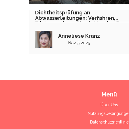
Dichtheitsprüfung an
Abwasserleitungen: Verfahren,
Fristen und was Sie als Hausbesitzer
wissen müssen
Anneliese Kranz
Nov, 5 2025
Menü
Über Uns
Nutzungsbedingunge
Datenschutzrichtlinie