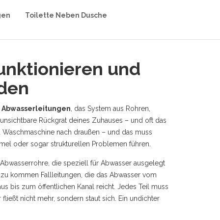
gen
Toilette Neben Dusche
funktionieren und
rden
e
Abwasserleitungen
,
das System aus Rohren,
s unsichtbare Rückgrat deines Zuhauses – und oft das
d Waschmaschine nach draußen – und das muss
mel oder sogar strukturellen Problemen führen.
Abwasserrohre
,
die speziell für Abwasser ausgelegt
 Dazu kommen
Fallleitungen
,
die das Abwasser vom
s bis zum öffentlichen Kanal reicht
. Jedes Teil muss
 fließt nicht mehr, sondern staut sich. Ein undichter