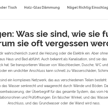
nder Tisch
Holz-Glas Dämmung
Nägel Richtig Einschla
n: Was sie sind, wie sie 
um sie oft vergessen we
 dir wahrscheinlich zuerst die Heizung oder die Elektrik ein. Aber ohn
aus Haus und Bad abführt
. Auch bekannt als
Kanalisation
, sind sie da
ck hat.
Sie transportieren Wasser von Waschbecken, Dusche, WC un
hr oder ein undichter Anschluss kann schnell zu Wasserschäden, Schim
e sind ein komplexes Netzwerk, das aus verschiedenen Teilen besteht:
en das Wasser senkrecht und waagerecht durch Wände und Böden.
sentwässerung
,
der Überbegriff für das gesamte System, das vom Hau
entilationsrohren und Prüföffnungen. Ein falscher Winkel, und das Wasser
Anschluss, und das Grundwasser oder die Wand wird nass.